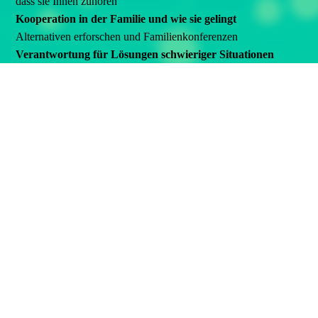
dass sie Ihnen zuhören
Kooperation in der Familie und wie sie gelingt
Alternativen erforschen und Familienkonferenzen
Verantwortung für Lösungen schwieriger Situationen
ein Modell als Angebot für mehr Gelassenheit, freundlich und
bestimmt sein können und die Kinder aus ihren Fehlern lernen
lassen
Konsequenzen, wenn bislang alles nicht gewirkt hat
weg vom Bestrafen
Bedürfnisse+Wertvorstellungen berücksichtigen
Gelassenheit fördern, Stress reduzieren
Was tue ich, wenn...ich schlagen, drohen, strafen will...
die Strategie vom Elterntraining nach STEP®
Kursanmeldung und Konditionen
Telefonische Vorbesprechung
Nach Ihrer
Anmeldung
rufe ich Sie auf Wunsch an, damit Sie
einen Eindruck von mir und meiner Arbeitsweise bekommen