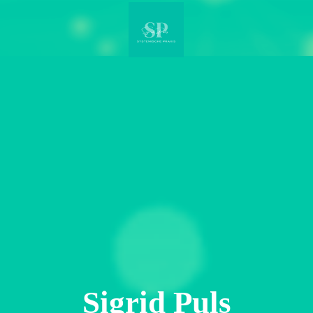
S
igrid
P
uls