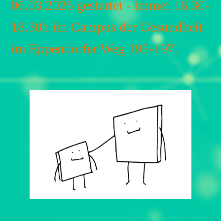
06.03.2026 gestartet - immer 16.30-
18.30h im Campus der Gesundheit
im Eppendorfer Weg 195-197.