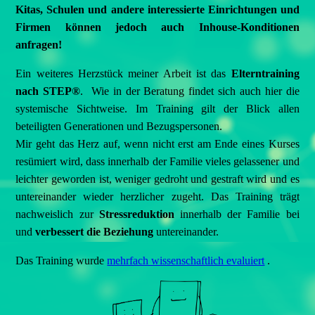
Kitas, Schulen und andere interessierte Einrichtungen und
Firmen können jedoch auch Inhouse-Konditionen
anfragen!
Ein weiteres Herzstück meiner Arbeit ist das
Elterntraining
nach STEP®
. Wie in der Beratung findet sich auch hier die
systemische Sichtweise. Im Training gilt der Blick allen
beteiligten Generationen und Bezugspersonen.
Mir geht das Herz auf, wenn nicht erst am Ende eines Kurses
resümiert wird, dass innerhalb der Familie vieles gelassener und
leichter geworden ist, weniger gedroht und gestraft wird und es
untereinander wieder herzlicher zugeht. Das Training trägt
nachweislich zur
Stressreduktion
innerhalb der Familie bei
und
verbessert die Beziehung
untereinander.
Das Training wurde
mehrfach wissenschaftlich evaluiert
.