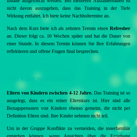
Inhalte aufgefrischt werden. Bei mehreren Ausfallterminen ist
nicht davon auszugehen, dass das Training in der Tiefe
Wirkung entfaltet. Ich biete keine Nachholtermine an.
Nach dem Kurs biete ich als zehnten Termin einen
Refresher
an. Dieser folgt ca. 10 Wochen später und hat die Dauer von
einer Stunde. In diesem Termin können Sie Ihre Erfahrungen
reflektieren und offene Fragen final besprechen.
Wer kann teilnehmen?
Eltern von Kindern zwischen 4-12 Jahre.
Das Training ist so
ausgelegt, dass es ein reiner Elternkurs ist. Hier sind alle
Bezugspersonen von Kindern ebenso gemeint, die nicht per
Definition Eltern sind. Ihre Kinder nehmen nicht teil.
Um in der Gruppe Konflikte zu vermeiden, die innerfamiliär
entstehen können, wenn Ansichten über die Erziehung